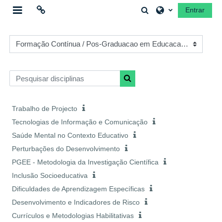
Ir para o conteúdo principal
Alternar a entrada 
Entrar
Painel lateral
Ligações
Categorias de disciplinas
Moodle community
Pesquisar disciplinas
Pesquisar disciplinas
Moodle.com
Trabalho de Projecto
Tecnologias de Informação e Comunicação
Saúde Mental no Contexto Educativo
Perturbações do Desenvolvimento
PGEE - Metodologia da Investigação Científica
Inclusão Socioeducativa
Dificuldades de Aprendizagem Específicas
Desenvolvimento e Indicadores de Risco
Currículos e Metodologias Habilitativas