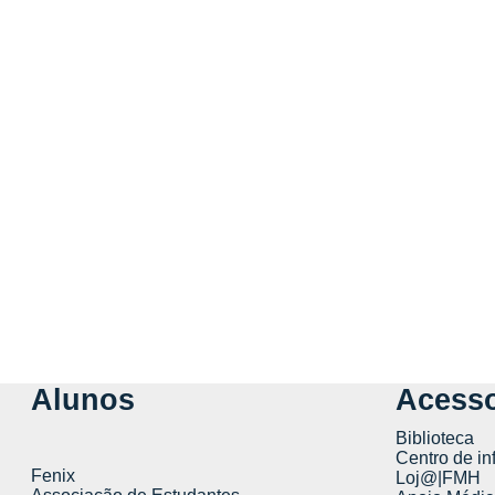
Alunos
Acesso
Biblioteca
Centro de in
Fenix
Loj@|FMH