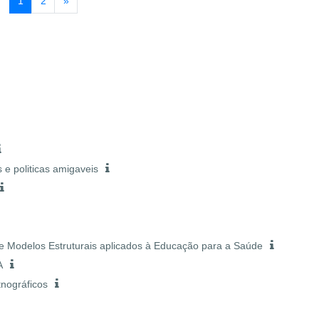
Página 1
Página 2
Página seguinte
1
2
»
 e politicas amigaveis
 e Modelos Estruturais aplicados à Educação para a Saúde
A
tnográficos