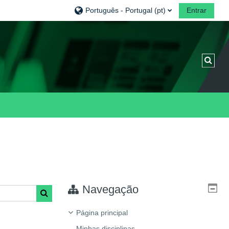
Português - Portugal ‎(pt)‎
Entrar
Alter
Navegação
Pesquisar disciplinas
Página principal
Minhas disciplinas