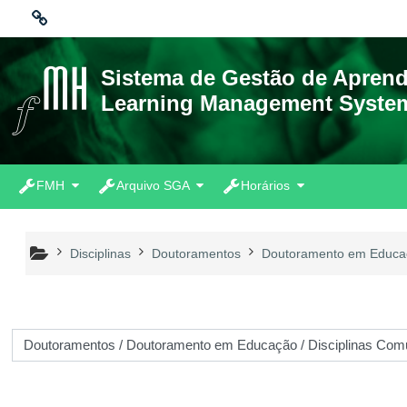
Ir para o conteúdo principal
Ligações
Sistema de Gestão de Apren
Learning Management Syste
Moodle community
Moodle.com
FMH
Arquivo SGA
Horários
Disciplinas
Doutoramentos
Doutoramento em Educa
 de disciplinas