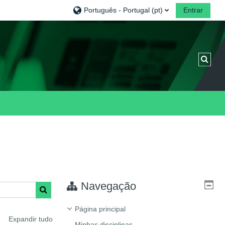
Português - Portugal ‎(pt)‎
Entrar
Alter
Navegação
Pesquisar disciplinas
Página principal
Expandir tudo
Minhas disciplinas