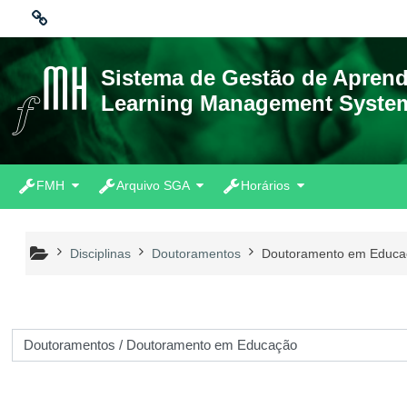
Ir para o conteúdo principal
Ligações
Sistema de Gestão de Apren
Learning Management Syste
Moodle community
Moodle.com
FMH
Arquivo SGA
Horários
Disciplinas
Doutoramentos
Doutoramento em Educa
 de disciplinas