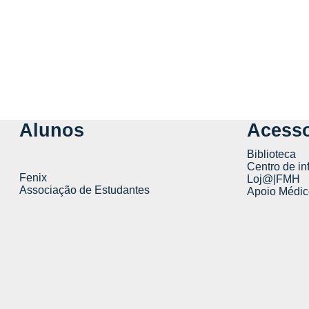
Alunos
Acesso
Biblioteca
Centro de in
Fenix
Loj@|FMH
Associação de Estudantes
Apoio Médic
Faculdade de Motricidade Humana | Faculty of Human Kine