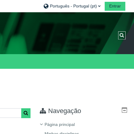
Português - Portugal ‎(pt)‎
Entrar
Alter
Navegação
Pesquisar disciplinas
Página principal
Minhas disciplinas