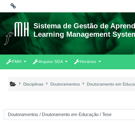
Ir para o conteúdo principal
Ligações
Sistema de Gestão de Apren
Learning Management Syste
Moodle community
Moodle.com
FMH
Arquivo SGA
Horários
Disciplinas
Doutoramentos
Doutoramento em Educa
 de disciplinas