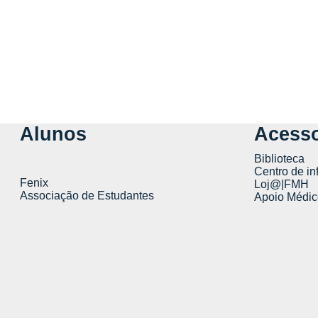
Alunos
Acesso
Biblioteca
Centro de in
Fenix
Loj@|FMH
Associação de Estudantes
Apoio Médic
Faculdade de Motricidade Humana | Faculty of Human Kine