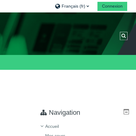
Français ‎(fr)‎
Connexion
Activ
Navigation
Accueil
Mes cours