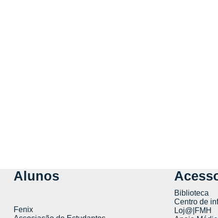
Alunos
Acesso
Biblioteca
Centro de in
Fenix
Loj@|FMH