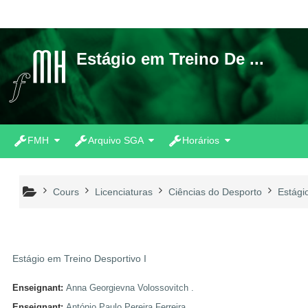
Passer au contenu principal
Estágio em Treino De ...
FMH
Arquivo SGA
Horários
Cours
Licenciaturas
Ciências do Desporto
Estági
Estágio em Treino Desportivo I
Enseignant:
Anna Georgievna Volossovitch .
Enseignant:
António Paulo Pereira Ferreira .