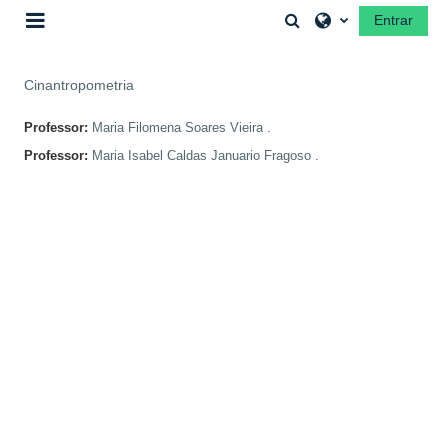
Ir para o conteúdo principal
Alternar a entrada 
Entrar
Painel lateral
Cinantropometria
Professor:
Maria Filomena Soares Vieira .
Professor:
Maria Isabel Caldas Januario Fragoso .