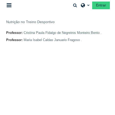
Ir para o conteúdo principal
Alternar a entrada 
Entrar
Painel lateral
Nutrição no Treino Desportivo
Professor:
Cristina Paula Fidalgo de Negreiros Monteiro Bento .
Professor:
Maria Isabel Caldas Januario Fragoso .