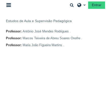
Ir para o conteúdo principal
Alternar a entrada 
Entrar
Painel lateral
Estudos de Aula e Supervisão Pedagógica
Professor:
António José Mendes Rodrigues .
Professor:
Marcos Teixeira de Abreu Soares Onofre .
Professor:
Maria João Figueira Martins .