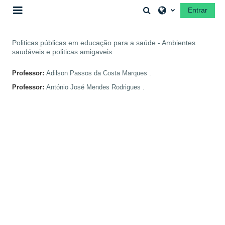
Ir para o conteúdo principal
Alternar a entrada 
Entrar
Painel lateral
Politicas públicas em educação para a saúde - Ambientes
saudáveis e politicas amigaveis
Professor:
Adilson Passos da Costa Marques .
Professor:
António José Mendes Rodrigues .