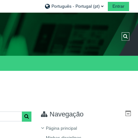
Português - Portugal ‎(pt)‎
Entrar
Alter
Navegação
Pesquisar disciplinas
Página principal
Minhas disciplinas