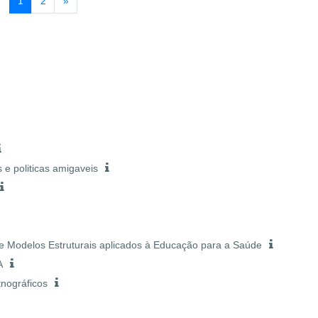
Página 1
Página 2
Página seguinte
1
2
»
 e politicas amigaveis
 e Modelos Estruturais aplicados à Educação para a Saúde
A
tnográficos