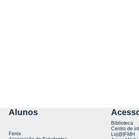
Alunos
Acesso
Biblioteca
Centro de in
Fenix
Loj@|FMH