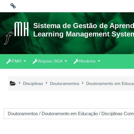
Ir para o conteúdo principal
Ligações
Sistema de Gestão de Apren
Learning Management Syste
Moodle community
Moodle.com
FMH
Arquivo SGA
Horários
Disciplinas
Doutoramentos
Doutoramento em Educa
 de disciplinas